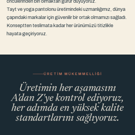
öncülerinden biri olmaktan gurur duyuyoruz.
Tayt ve yoga pantolonu üretimindeki uzmanlığımız, dünya
çapındaki markalar için güvenilir bir ortak olmamızı sağladı.
Konseptten teslimata kadar her ürünümüzü titizlikle
hayata geçiriyoruz.
ÜRETIM MÜKEMMELLIĞI
Üretimin her aşamasını
A'dan Z'ye kontrol ediyoruz,
her adımda en yüksek kalite
standartlarını sağlıyoruz.