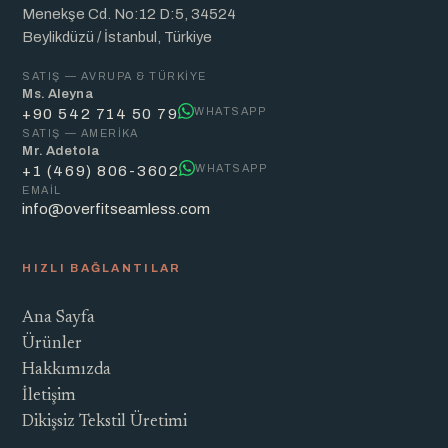
Menekşe Cd. No:12 D:5, 34524
Beylikdüzü / İstanbul, Türkiye
SATIŞ — AVRUPA & TÜRKIYE
Ms. Aleyna
WHATSAPP
+90 542 714 50 79
SATIŞ — AMERIKA
Mr. Adetola
WHATSAPP
+1 (469) 806-3602
EMAIL
info@overfitseamless.com
HIZLI BAĞLANTILAR
Ana Sayfa
Ürünler
Hakkımızda
İletişim
Dikişsiz Tekstil Üretimi