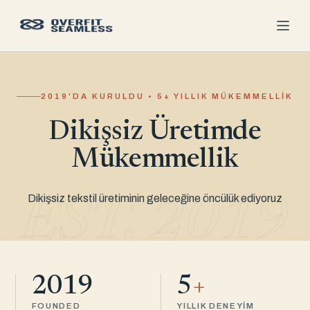
2019'DA KURULDU • 5+ YILLIK MÜKEMMELLIK
Dikişsiz Üretimde
Mükemmellik
Dikişsiz tekstil üretiminin geleceğine öncülük ediyoruz
EST. 2019
2019
5
+
FOUNDED
YILLIK DENEYIM