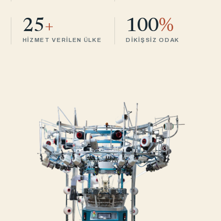
25
+
100
%
HIZMET VERILEN ÜLKE
DIKIŞSIZ ODAK