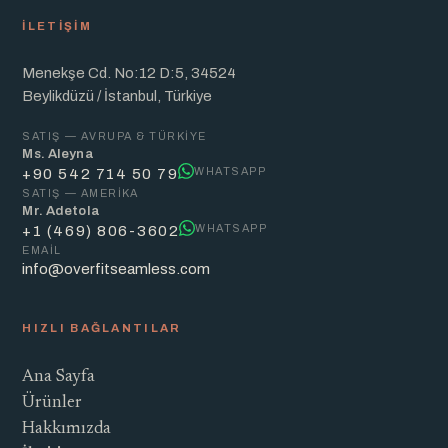
İLETIŞIM
Menekşe Cd. No:12 D:5, 34524
Beylikdüzü / İstanbul, Türkiye
SATIŞ — AVRUPA & TÜRKIYE
Ms. Aleyna
WHATSAPP
+90 542 714 50 79
SATIŞ — AMERIKA
Mr. Adetola
WHATSAPP
+1 (469) 806-3602
EMAIL
info@overfitseamless.com
HIZLI BAĞLANTILAR
Ana Sayfa
Ürünler
Hakkımızda