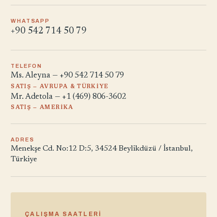
WHATSAPP
+90 542 714 50 79
TELEFON
Ms. Aleyna — +90 542 714 50 79
SATIŞ — AVRUPA & TÜRKIYE
Mr. Adetola — +1 (469) 806-3602
SATIŞ — AMERIKA
ADRES
Menekşe Cd. No:12 D:5, 34524 Beylikdüzü / İstanbul,
Türkiye
ÇALIŞMA SAATLERI